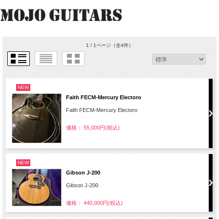
1 / 1ページ
（全4件）
NEW
Faith FECM-Mercury Electoro
Faith FECM-Mercury Electoro
価格： 55,000円(税込)
NEW
Gibson J-200
Gibson J-200
価格： 440,000円(税込)