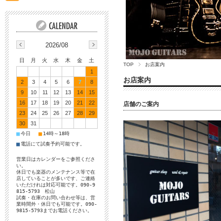
2026/08
日
月
火
水
木
金
土
TOP
お店案内
1
お店案内
2
3
4
5
6
7
8
9
10
11
12
13
14
15
16
17
18
19
20
21
22
店舗のご案内
23
24
25
26
27
28
29
30
31
■
■
今日
14時～18時
■
電話にて試奏予約可能です。
営業日はカレンダーをご参照くださ
い。
休日でも楽器のメンテナンス等で在
店していることが多いです、ご連絡
いただけれは対応可能です。090-9
815-5793 松山
試奏・在庫のお問い合わせ等は、営
業時間外・休日でも可能です。090-
9815-5793までお電話ください。