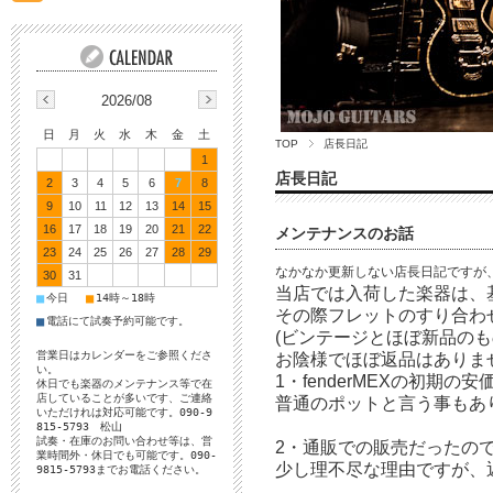
2026/08
日
月
火
水
木
金
土
TOP
店長日記
1
店長日記
2
3
4
5
6
7
8
9
10
11
12
13
14
15
16
17
18
19
20
21
22
メンテナンスのお話
23
24
25
26
27
28
29
なかなか更新しない店長日記ですが
30
31
当店では入荷した楽器は、
■
■
今日
14時～18時
その際フレットのすり合わ
■
電話にて試奏予約可能です。
(ビンテージとほぼ新品の
営業日はカレンダーをご参照くださ
お陰様でほぼ返品はありま
い。
1・fenderMEXの初
休日でも楽器のメンテナンス等で在
店していることが多いです、ご連絡
普通のポットと言う事もあ
いただけれは対応可能です。090-9
815-5793 松山
試奏・在庫のお問い合わせ等は、営
2・通販での販売だったの
業時間外・休日でも可能です。090-
少し理不尽な理由ですが、
9815-5793までお電話ください。