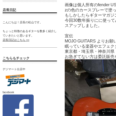
画像は個人所有のfender 
zの色のカースプレーで塗
店長日記
もしかしたらギターマガジ
今回30数年振りにに使っ
こんにちは！店長の松山です。
スアップしました。
ちょっと特徴のあるギターを数多く紹介し
宣伝
ていきたいと思います。
店長日記はこちら >>
MOJO GUITARS よりお願
眠っている楽器やエフェク
東京都・埼玉県・神奈川県
お急ぎてない方は委託販売
こちらもチェック
デジマート出店中
facebook