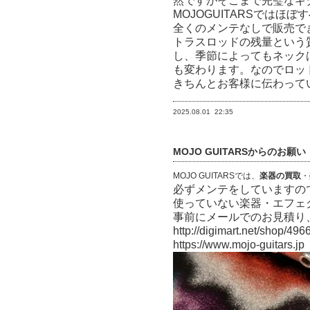
然ですがそこまで完璧なギ
MOJOGUITARSでは
全くのメンテなしで販売で
トラスロッドの残量という
し、季節によってもネック
も変わります。なのでロッ
きちんとお客様に伝わって
2025.08.01
22:35
MOJO GUITARSからのお願い
MOJO GUITARSでは、
楽器の買取
・
必ずメンテをしていますの
使っていない楽器・エフェ
事前にメールでのお見積り
http://digimart.net/shop/4966
https://www.mojo-guitars.jp