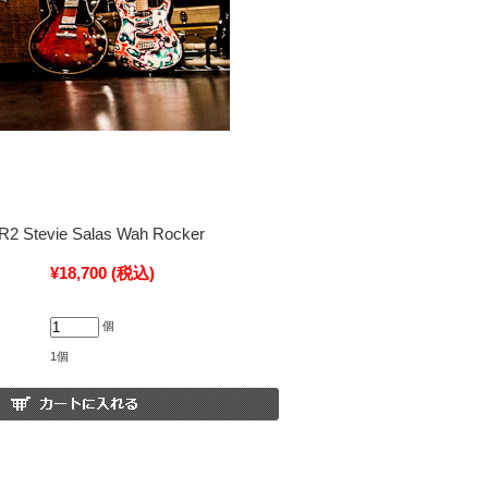
2 Stevie Salas Wah Rocker
¥18,700
(税込)
個
1個