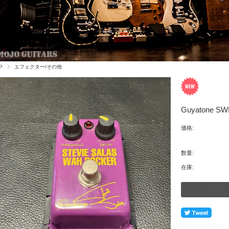
P
エフェクター/その他
Guyatone SWR
価格:
数量:
在庫: