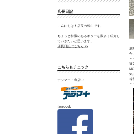
店長日記
こんにちは！店長の松山です。
ちょっと特徴のあるギターを数多く紹介し
ていきたいと思います。
店長日記はこちら >>
底
合
＊
近
こちらもチェック
M
気
等
デジマート出店中
＊
facebook