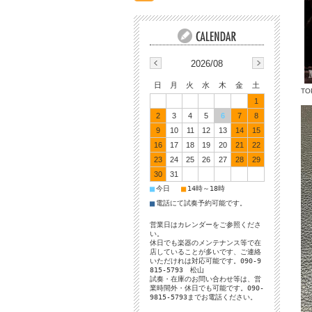
2026/08
日
月
火
水
木
金
土
TO
1
2
3
4
5
6
7
8
9
10
11
12
13
14
15
16
17
18
19
20
21
22
23
24
25
26
27
28
29
30
31
■
■
今日
14時～18時
■
電話にて試奏予約可能です。
営業日はカレンダーをご参照くださ
い。
休日でも楽器のメンテナンス等で在
店していることが多いです、ご連絡
いただけれは対応可能です。090-9
815-5793 松山
試奏・在庫のお問い合わせ等は、営
業時間外・休日でも可能です。090-
9815-5793までお電話ください。