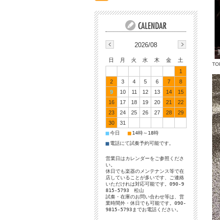
2026/08
日
月
火
水
木
金
土
TO
1
2
3
4
5
6
7
8
9
10
11
12
13
14
15
16
17
18
19
20
21
22
23
24
25
26
27
28
29
30
31
■
■
今日
14時～18時
■
電話にて試奏予約可能です。
営業日はカレンダーをご参照くださ
い。
休日でも楽器のメンテナンス等で在
店していることが多いです、ご連絡
いただけれは対応可能です。090-9
815-5793 松山
試奏・在庫のお問い合わせ等は、営
業時間外・休日でも可能です。090-
9815-5793までお電話ください。