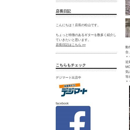
店長日記
こんにちは！店長の松山です。
ちょっと特徴のあるギターを数多く紹介し
ていきたいと思います。
店長日記はこちら >>
動
合
＊
近
こちらもチェック
M
気
等
デジマート出店中
＊
facebook