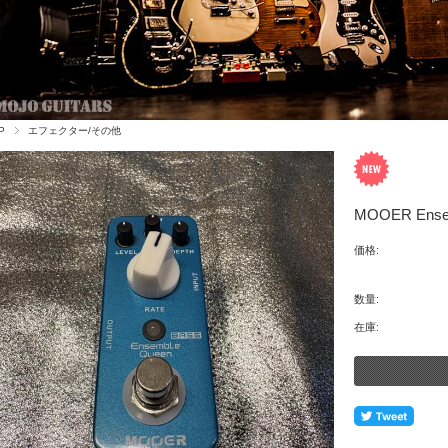
P
エフェクター/その他
MOOER Ense
価格:
数量:
在庫: